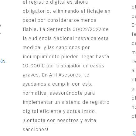
el registro digital es ahora
o
obligatorio, eliminando el fichaje en
p
papel por considerarse menos
E
e
fiable. La Sentencia 00022/2022 de
f
r
la Audiencia Nacional respalda esta
d
medida, y las sanciones por
m
incumplimiento pueden llegar hasta
más
D
10.000 € por trabajador en casos
a
graves. En Afil Asesores, te
e
ayudamos a cumplir con esta
a
normativa, asesorándote para
p
implementar un sistema de registro
n
digital eficiente y actualizado.
p
¡Contacta con nosotros y evita
sanciones!