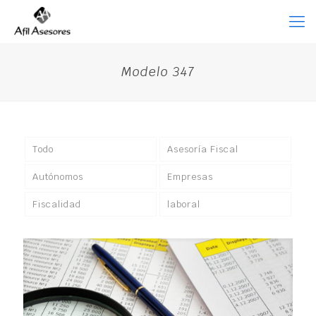
Modelo 347
Todo
Asesoría Fiscal
Autónomos
Empresas
Fiscalidad
laboral