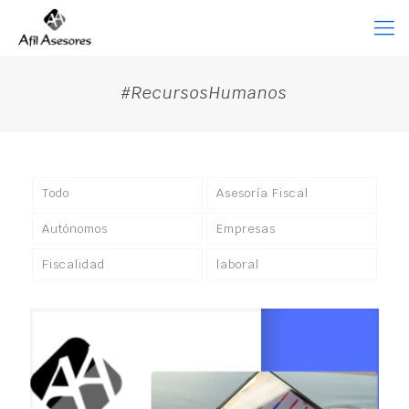
#RecursosHumanos
Todo
Asesoría Fiscal
Autónomos
Empresas
Fiscalidad
laboral